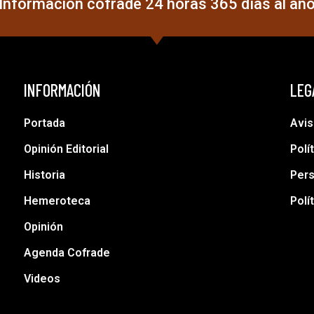
Información cofrade 24 horas 365 días al añ
INFORMACIÓN
LEG
Portada
Avis
Opinión Editorial
Polí
Historia
Pers
Hemeroteca
Polí
Opinión
Agenda Cofrade
Videos