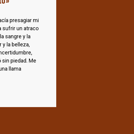
to»
ía presagiar mi
 sufrir un atraco
la sangre y la
 y la belleza,
 incertidumbre,
 sin piedad. Me
 una llama