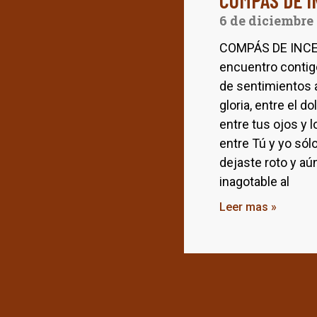
COMPÁS DE I
6 de diciembre
COMPÁS DE INCEN
encuentro contigo
de sentimientos a 
gloria, entre el do
entre tus ojos y l
entre Tú y yo só
dejaste roto y aú
inagotable al
Leer mas »